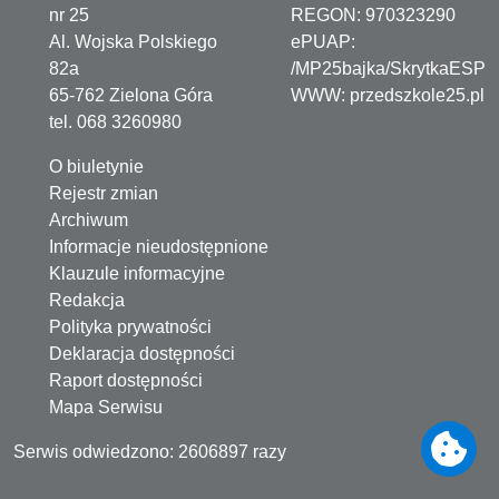
nr 25
REGON:
970323290
Al. Wojska Polskiego
ePUAP:
82a
/MP25bajka/SkrytkaESP
65-762 Zielona Góra
WWW:
przedszkole25.pl
tel. 068 3260980
O biuletynie
Rejestr zmian
Archiwum
Informacje nieudostępnione
Klauzule informacyjne
otowe
Redakcja
Polityka prywatności
Deklaracja dostępności
Raport dostępności
Mapa Serwisu
Serwis odwiedzono: 2606897 razy